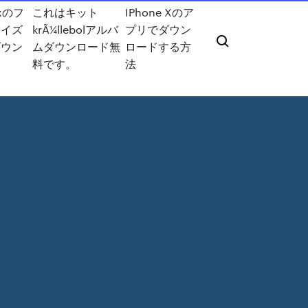
oxのフ
これはキット
IPhone Xのア
サイズ
krÃ¼llebolアルバ
プリでダウン
ダウン
ムダウンロード無
ロードする方
料です。
法