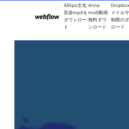
Afikpo文化
Anna
Dropb
音楽mp4を
molli動画
ァイル
ダウンロー
無料ダウ
制限の
ド
ンロード
ロード