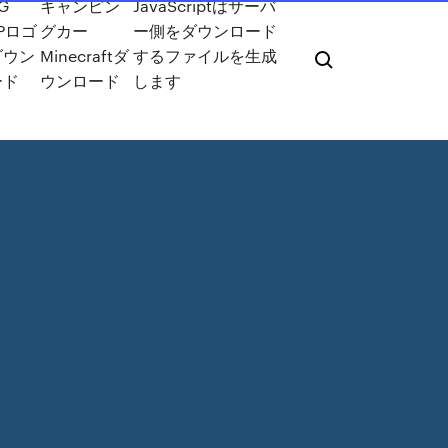
G
キャンピン
JavaScriptはサーバ
EPロゴ
グカー
ー側をダウンロード
ダウン
Minecraftダ
するファイルを生成
ード
ウンロード
します