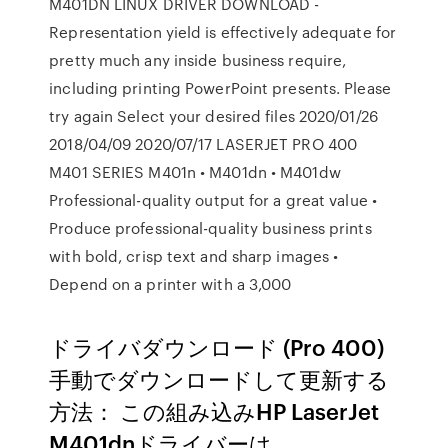
M401DN LINUX DRIVER DOWNLOAD -
Representation yield is effectively adequate for
pretty much any inside business require,
including printing PowerPoint presents. Please
try again Select your desired files 2020/01/26
2018/04/09 2020/07/17 LASERJET PRO 400
M401 SERIES M401n • M401dn • M401dw
Professional-quality output for a great value •
Produce professional-quality business prints
with bold, crisp text and sharp images •
Depend on a printer with a 3,000
ドライバダウンロード (Pro 400)
手動でダウンロードして更新する
方法： この組み込みHP LaserJet
M401dnドライバーは、