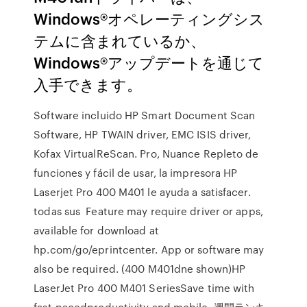
Windows®オペレーティングシス
テムに含まれているか、
Windows®アップデートを通じて
入手できます。
Software incluido HP Smart Document Scan
Software, HP TWAIN driver, EMC ISIS driver,
Kofax VirtualReScan. Pro, Nuance Repleto de
funciones y fácil de usar, la impresora HP
Laserjet Pro 400 M401 le ayuda a satisfacer.
todas sus Feature may require driver or apps,
available for download at
hp.com/go/eprintcenter. App or software may
also be required. (400 M401dne shown)HP
LaserJet Pro 400 M401 SeriesSave time with
fast-pacedproductivity and mobile 週間ランキ