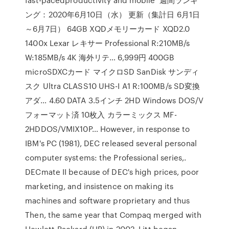
ング：2020年6月10日（水） 更新（集計日 6月1日
～6月7日） 64GB XQDメモリーカード XQD2.0
1400x Lexar レキサー Professional R:210MB/s
W:185MB/s 4K 海外リテ… 6,999円 400GB
microSDXCカード マイクロSD SanDisk サンディ
スク Ultra CLASS10 UHS-I A1 R:100MB/s SD変換
アダ… 4.60 DATA 3.5インチ 2HD Windows DOS/V
フォーマット済 10枚入 カラーミックス MF-
2HDDOS/VMIX10P… However, in response to
IBM's PC (1981), DEC released several personal
computer systems: the Professional series,.
DECmate II because of DEC's high prices, poor
marketing, and insistence on making its
machines and software proprietary and thus
Then, the same year that Compaq merged with
Hewlett-Packard (HP) in 2002, Litt began