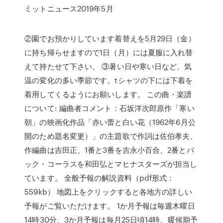
ミットニュース2019年5月
②園でお預かりしています着替えを5月29日（金）
に持ち帰らせますので1日（月）には夏服に入れ替
えて持たせて下さい。 ③暑い日や寒い日など、気
温の変化の多い季節です。tシャツの下には下着を
着用してくるようにお願いします。 この曲・楽譜
について: 編曲者コメント：石坂洋次郎原作「寒い
朝」の映画化作品「赤い蕾と白い花（1962年6月公
開のため題名変更）」の主題歌で作詞は佐伯孝夫、
作編曲は吉田正、1番と3番を吉永小百合、2番とバ
ック・コーラスを和田弘とマヒナスターズが担当し
ています。 全般予報の解説資料（pdf形式：
559kb） 地図上をクリックすると各地方の詳しい
予報がご覧いただけます。 1か月予報は毎週木曜日
14時30分、3か月予報は毎月25日頃14時、暖候期予