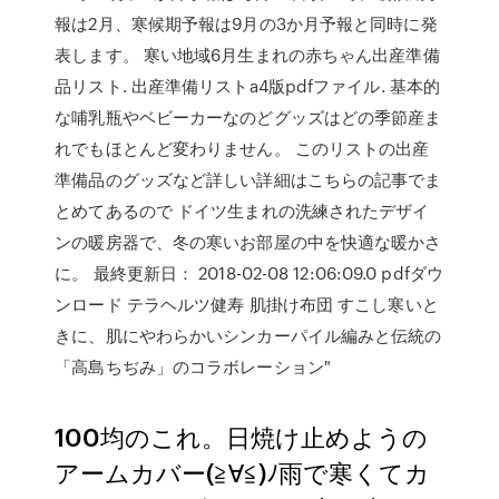
報は2月、寒候期予報は9月の3か月予報と同時に発
表します。 寒い地域6月生まれの赤ちゃん出産準備
品リスト. 出産準備リストa4版pdfファイル. 基本的
な哺乳瓶やベビーカーなのどグッズはどの季節産ま
れでもほとんど変わりません。 このリストの出産
準備品のグッズなど詳しい詳細はこちらの記事でま
とめてあるので ドイツ生まれの洗練されたデザイ
ンの暖房器で、冬の寒いお部屋の中を快適な暖かさ
に。 最終更新日： 2018-02-08 12:06:09.0 pdfダウ
ンロード テラヘルツ健寿 肌掛け布団 すこし寒いと
きに、肌にやわらかいシンカーパイル編みと伝統の
「高島ちぢみ」のコラボレーション"
100均のこれ。日焼け止めようの
アームカバー(≧∀≦)ﾉ雨で寒くてカ