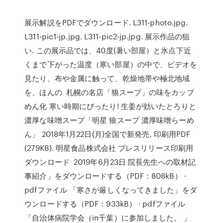
展示解説をPDFでダウンロード. L311-photo.jpg.
L311-pic1-jp.jpg. L311-pic2-jp.jpg. 展示作品の狙
い. この展示品では、40度(暑い部屋）と氷点下近
くまで下がった温度（寒い部屋）の中で、ビデオを
見たり、布や金属に触って、乾燥地帯や極北地域
を、ほんの 札幌の名店「狼スープ」の味をカップ
めん化 寒い時期にぴったり! 生姜が効いたとろりと
濃厚な味噌スープ「明星 狼スープ 濃厚味噌らーめ
ん」 2018年1月22日(月)全国で新発売. 印刷用PDF
(279KB). 明星食品株式会社 プレスリリース印刷用
ダウンロード 2019年6月23日 院長先生への取材記
事紹介」をダウンロードする（PDF：808kB） ·
pdfファイル 「寒さが厳しくなってきました」をダ
ウンロードする（PDF：933kB） · pdfファイル
「自治体病院学会（in千葉）に参加しました。 」