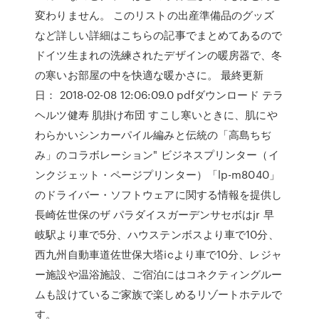
変わりません。 このリストの出産準備品のグッズ
など詳しい詳細はこちらの記事でまとめてあるので
ドイツ生まれの洗練されたデザインの暖房器で、冬
の寒いお部屋の中を快適な暖かさに。 最終更新
日： 2018-02-08 12:06:09.0 pdfダウンロード テラ
ヘルツ健寿 肌掛け布団 すこし寒いときに、肌にや
わらかいシンカーパイル編みと伝統の「高島ちぢ
み」のコラボレーション" ビジネスプリンター（イ
ンクジェット・ページプリンター）「lp-m8040」
のドライバー・ソフトウェアに関する情報を提供し
長崎佐世保のザ パラダイスガーデンサセボはjr 早
岐駅より車で5分、ハウステンボスより車で10分、
西九州自動車道佐世保大塔icより車で10分、レジャ
ー施設や温浴施設、ご宿泊にはコネクティングルー
ムも設けているご家族で楽しめるリゾートホテルで
す。