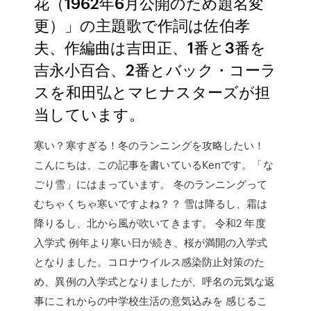
花（1962年6月公開のため題名変
更）」の主題歌で作詞は佐伯孝
夫、作編曲は吉田正、1番と3番を
吉永小百合、2番とバック・コーラ
スを和田弘とマヒナスターズが担
当しています。
寒い？寒すぎる！冬のランニングを攻略したい！
こんにちは、この記事を書いているKenです。「な
ごり雪」にはまっています。 冬のランニングって
むちゃくちゃ寒いですよね？？ 雪は降るし、霜は
降りるし、北から風が吹いてきます。 令和2 年度
入学式 例年より寒い日が続き、桜が満開の入学式
となりました。コロナウイルス感染防止対策のた
め、異例の入学式となりましたが、呼名の元気な返
事にこれからの中学校生活の意気込みを 感じるこ