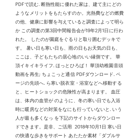
PDFで読む. 断熱性能に優れた家は、建て主にどの
ようなメリットをもたらすのか。光熱費などの燃費
の他、健康に影響を与えていると調査によって明ら
か この調査の第3回中間報告会が19年2月1日に行わ
れた。 したのが園庭をぐるりと取り囲むデッキで
す。 暑い日も寒い日も、雨の日もお天気の日も、
ここは、子どもたちの居心地のいい縁側です。 華
頂イキイキライフ. ほっとひろば！ 華頂幼稚園音頭
動画を再生; ちょこっと通信 PDFダウンロード. ペ
ージの先頭へ. ら寒い脱衣室・浴室などへ移動する
と、ヒートショックの危険性が高まります。 血圧
は、体内の血管が のように、冬の寒い日でも入浴
時に暖房などの対策をなにも行っていないと. いう
人が最も多くなっ を下記のサイトからダウンロー
ドできます。是非、ご活用 2018年10月1日 寒い日
の快適な歩きをサポート あたたか素材「ダブルサ