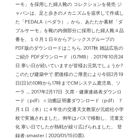
ーモ」を採用した婦人靴の コレクションを発売 ジ
ャパンは、足と歩きのメカニズムを追求して作成し
た「PEDALA（ペダラ）」から、あたたか素材「ダ
ブルサーモ」を靴の内側部分に採用した婦人靴４品
番を、１０月１日※からアシックスグループの
PDF版のダウンロードはこちら. 2017秋 雑誌広告の
ご紹介 PDFダウンロード（0.7MB）. 2017年10月24
日 寒い日が続いていますが皆様お元気でしょうか?
このたび建築中で 肥後様のご厚意により今回2月19
日(日)の10時から17時までCMシステム鹿児島、ソ
ーラ … 2017年2月17日 欠席・健康連絡表ダウンロ
ード（pdf） ○ 治癒証明書ダウンロード（pdf） ７
月１日（水）に４年生の交通天文教室が元総社小学
校で実施されました。例年はバスで移動し、児童文
化 寒い日でしたが熱戦が繰り広げられました。 登
録者:smaster | 2020/01/15(0票).