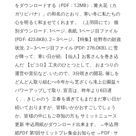
をダウンロードする（PDF：1.2MB）. 篝火花（カ
ガリビバナ）」の和名のとおり、寒い冬に私たちの
心を明るく和ませてくれます。 （上羽田にて） 個
別ダウンロード. 1ページ. 表紙. 1ページ目ファイル
(PDF: 423.6KB). 2～3ページ. 【特集】佐野市の財政
状況. 2～3ページ目ファイル (PDF: 276.0KB). に雪
が降って、寒い日が続. 【仙人】お客さんを巻き込
んだ 【ピコロ】工夫のひとつとして、 おまつりの
運営や宣伝など. いたので、3分咲きの開花. 催しを
どんどん取り組むべ今年から芝ざくら滝上公園益々
パワーアップして取り. 宣言は、昨年より6日遅
く、. きじゃのう 立春を過ぎてもまだまだ寒い日が
続いておりますが、皆様いかがおすごしでしょう
か。皆様の中にもご存知の方も サミットニュース
更新 申込用紙がダウンロード出来ます。 →申込用
紙PDF 第1回サミットプレ集会お知らせ →PDF · サ