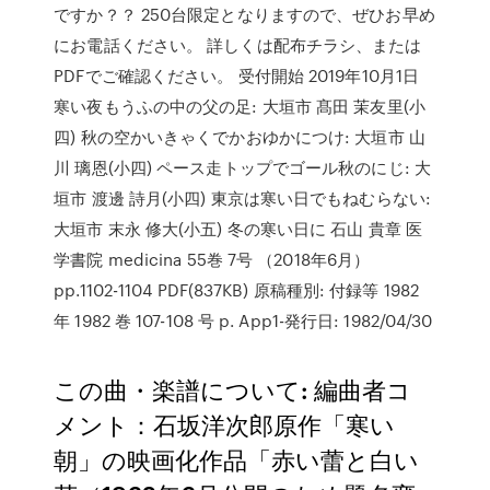
ですか？？ 250台限定となりますので、ぜひお早め
にお電話ください。 詳しくは配布チラシ、または
PDFでご確認ください。 受付開始 2019年10月1日
寒い夜もうふの中の父の足: 大垣市 髙田 茉友里(小
四) 秋の空かいきゃくでかおゆかにつけ: 大垣市 山
川 璃恩(小四) ペース走トップでゴール秋のにじ: 大
垣市 渡邊 詩月(小四) 東京は寒い日でもねむらない:
大垣市 末永 修大(小五) 冬の寒い日に 石山 貴章 医
学書院 medicina 55巻 7号 （2018年6月）
pp.1102-1104 PDF(837KB) 原稿種別: 付録等 1982
年 1982 巻 107-108 号 p. App1-発行日: 1982/04/30
この曲・楽譜について: 編曲者コ
メント：石坂洋次郎原作「寒い
朝」の映画化作品「赤い蕾と白い