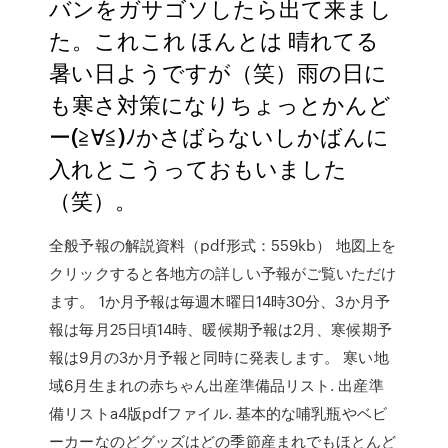
バンをガサゴソしたら出て来まし
た。これこれ ほんとは 晴れてる
暑い日ようですが（笑）雨の日に
も寒さ対策になりちょっとかんど
ー(≧∀≦)ﾉかさばらないしかばんに
入れとこうっておもいました
（笑）。
全般予報の解説資料（pdf形式：559kb） 地図上を
クリックすると各地方の詳しい予報がご覧いただけ
ます。 1か月予報は毎週木曜日14時30分、3か月予
報は毎月25日頃14時、暖候期予報は2月、寒候期予
報は9月の3か月予報と同時に発表します。 寒い地
域6月生まれの赤ちゃん出産準備品リスト. 出産準
備リストa4版pdfファイル. 基本的な哺乳瓶やベビ
ーカーなのどグッズはどの季節産まれでもほとんど