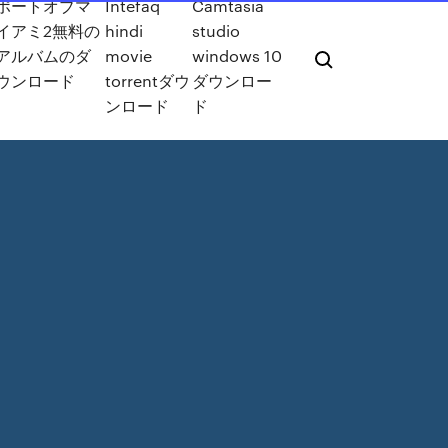
ポートオブマ
Intefaq
Camtasia
イアミ2無料の
hindi
studio
アルバムのダ
movie
windows 10
ウンロード
torrentダウ
ダウンロー
ンロード
ド