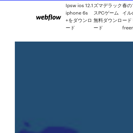
Ipsw ios 12.1
ズマデラック
春の
iphone 6s
スPCゲーム
イル
+をダウンロ
無料ダウンロ
ード
ード
ード
free