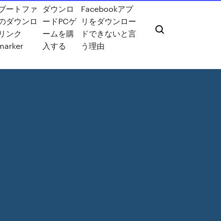
ブートファ
ダウンロ
Facebookアプ
のダウンロ
ードPCゲ
リをダウンロー
リンク
ームを購
ドできないと言
marker
入する
う理由